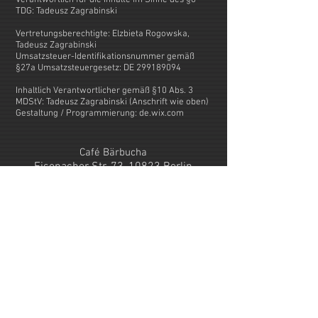
Verantwortlich für die Inhalte im Sinne des §6
TDG: Tadeusz Zagrabinski
Vertretungsberechtigte: Elzbieta Rogowska,
Tadeusz Zagrabinski
Umsatzsteuer-Identifikationsnummer gemäß
§27a Umsatzsteuergesetz: DE 299189094
Inhaltlich Verantwortlicher gemäß §10 Abs. 3
MDStV: Tadeusz Zagrabinski (Anschrift wie oben)
Gestaltung / Programmierung: de.wix.com
Café Bärbucha
Eisenacher Str. 73, 10823 Berlin
Öffnungszeiten:
Mi.-Fr. 13-18
Sa. 12-17
tel:
030 53149768
info@cafebaerbucha.com
www.cafebaerbucha.com