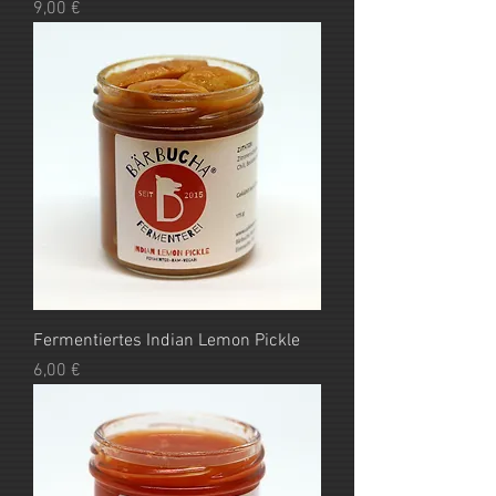
Preis
9,00 €
Fermentiertes Indian Lemon Pickle
Preis
6,00 €