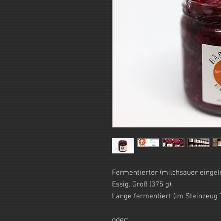
Fermentierter (milchsauer einge
Essig. Groß (375 g).
Lange fermentiert (im Steinzeug T
oder: