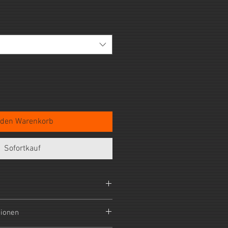
 den Warenkorb
Sofortkauf
t ein Umtausch und eine Rückgabe
tionen
lebendigen Fermenten geben Sie bitte