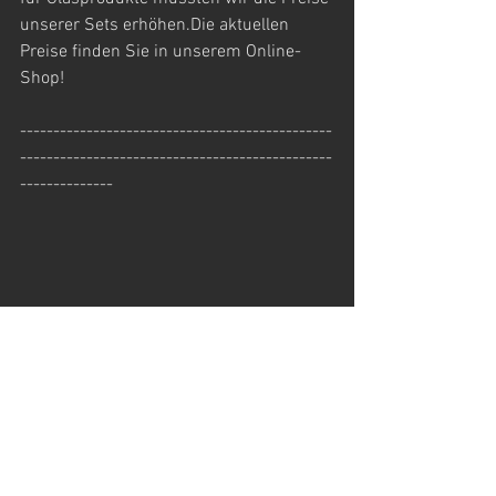
unserer Sets erhöhen.Die aktuellen 
Preise finden Sie in unserem Online-
Shop!
-----------------------------------------------
-----------------------------------------------
--------------
Um unser Wasserkefir Set zu 
kaufen, klicke bitte unten.