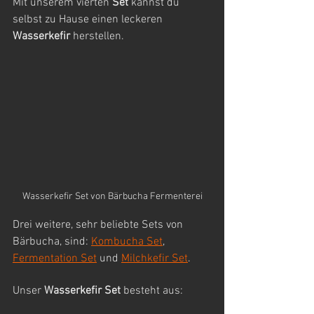
Mit unserem vierten 
Set
 kannst du 
selbst zu Hause einen leckeren 
Wasserkefir
 herstellen.
Wasserkefir Set von Bärbucha Fermenterei
Drei weitere, sehr beliebte Sets von 
Bärbucha, sind: 
Kombucha Set
, 
Fermentation Set
 und 
Milchkefir Set
.
Unser 
Wasserkefir Set
 besteht aus: 