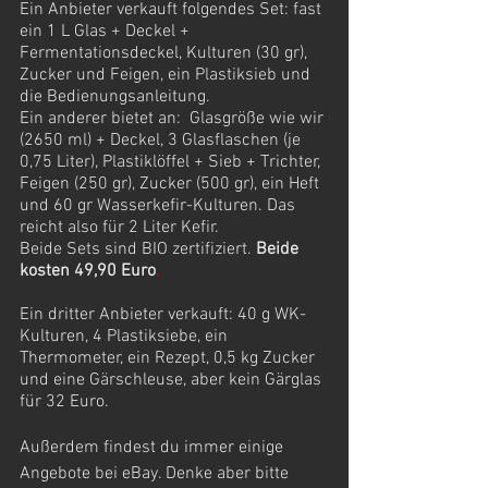
Ein Anbieter verkauft folgendes Set: fast 
ein 1 L Glas + Deckel + 
Fermentationsdeckel, Kulturen (30 gr), 
Zucker und Feigen, ein Plastiksieb und 
die Bedienungsanleitung. 
Ein anderer bietet an:  Glasgröße wie wir 
(2650 ml) + Deckel, 3 Glasflaschen (je 
0,75 Liter), Plastiklöffel + Sieb + Trichter, 
Feigen (250 gr), Zucker (500 gr), ein Heft 
und 60 gr Wasserkefir-Kulturen. Das 
reicht also für 2 Liter Kefir. 
Beide Sets sind BIO zertifiziert. 
Beide 
kosten 49,90 Euro
.
Ein dritter Anbieter verkauft: 40 g WK-
Kulturen, 4 Plastiksiebe, ein 
Thermometer, ein Rezept, 0,5 kg Zucker 
und eine Gärschleuse, aber kein Gärglas 
für 32 Euro. 
Außerdem findest du immer einige 
Angebote bei eBay. Denke aber bitte 