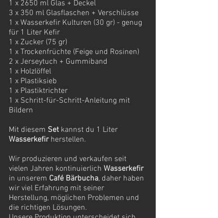
1 x 2650 ml Glas + Deckel 
3 x 350 ml Glasflaschen + Verschlüsse 
1 x Wasserkefir Kulturen (30 gr) - genug 
für 1 Liter Kefir 
1 x Zucker (75 gr) 
1 x Trockenfrüchte (Feige und Rosinen) 
2 x Jerseytuch + Gummiband 
1 x Holzlöffel 
1 x Plastiksieb 
1 x Plastiktrichter 
1 x Schritt-für-Schritt-Anleitung mit 
Bildern
Mit diesem 
Set
 kannst du 1 Liter 
Wasserkefir
 herstellen. 
Wir produzieren und verkaufen seit 
vielen Jahren kontinuierlich 
Wasserkefir
in unserem 
Café Bärbucha
, daher haben 
wir viel Erfahrung mit seiner 
Herstellung, möglichen Problemen und 
die richtigen Lösungen. 
Unsere Produktion unterscheidet sich 