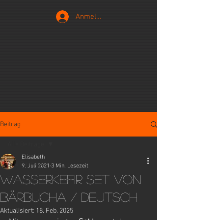
Anmelden
Beitrag
Alle Beiträge
Elisabeth
Alle Beiträge
9. Juli 2021
3 Min. Lesezeit
Wasserkefir Set von
Fermented Vegetables
Bärbucha / Deutsch
Aktualisiert:
18. Feb. 2025